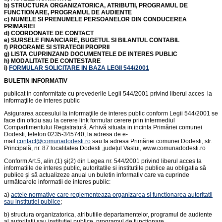
b) STRUCTURA ORGANIZATORICA, ATRIBUTII, PROGRAMUL DE
FUNCTIONARE, PROGRAMUL DE AUDIENTE
c) NUMELE SI PRENUMELE PERSOANELOR DIN CONDUCEREA
PRIMARIEI
d) COORDONATE DE CONTACT
e) SURSELE FINANCIARE, BUGETUL SI BILANTUL CONTABIL
f) PROGRAME SI STRATEGII PROPRII
g) LISTA CUPRINZAND DOCUMENTELE DE INTERES PUBLIC
h) MODALITATE DE CONTESTARE
i)
FORMULAR SOLICITARE IN BAZA LEGII 544/2001
BULETIN INFORMATIV
publicat in conformitate cu prevederile Legii 544/2001 privind liberul acces la
informaţiile de interes public
Asigurarea accesului la informaţiile de interes public conform Legii 544/2001 se
face din oficiu sau la cerere link formular cerere prin intermediul
Compartimentului Registratură. Arhivă situata in incinta Primăriei comunei
Dodesti, telefon 0235-345740, la adresa de e-
mail:
contact@comunadodesti.ro
sau la adresa Primăriei comunei Dodesti, str.
Principală, nr. 87 localitatea Dodesti ,județul Vaslui, www.comunadodesti.ro
Conform Art.5, alin.(1) şi(2) din Legea nr. 544/2001 privind liberul acces la
informatiile de interes public, autoritatile si institutiile publice au obligatia să
publice şi să actualizeze anual un buletin informativ care va cuprinde
următoarele informatii de interes public:
a)
actele normative care reglementeaza organizarea si functionarea autoritatii
sau institutiei publice
;
b) structura organizatorica, atributiile departamentelor, programul de audiente
al autoritatii sau institutiei publice, programul de functionare