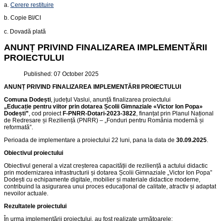
a.
Cerere restituire
b. Copie BI/CI
c. Dovadă plată
ANUNȚ PRIVIND FINALIZAREA IMPLEMENTĂRII
PROIECTULUI
Published: 07 October 2025
ANUNȚ PRIVIND FINALIZAREA IMPLEMENTĂRII PROIECTULUI
Comuna Dodești
, județul Vaslui, anunță finalizarea proiectului
„Educație pentru viitor prin dotarea Școlii Gimnaziale «Victor Ion Popa»
Dodești”
, cod proiect
F-PNRR-Dotari-2023-3822
, finanțat prin Planul Național
de Redresare și Reziliență (PNRR) – „Fonduri pentru România modernă și
reformată”.
Perioada de implementare a proiectului 22 luni, pana la data de
30.09.2025
.
Obiectivul proiectului
Obiectivul general a vizat creșterea capacității de reziliență a actului didactic
prin modernizarea infrastructurii și dotarea Școlii Gimnaziale „Victor Ion Popa”
Dodești cu echipamente digitale, mobilier și materiale didactice moderne,
contribuind la asigurarea unui proces educațional de calitate, atractiv și adaptat
nevoilor actuale.
Rezultatele proiectului
În urma implementării proiectului, au fost realizate următoarele: