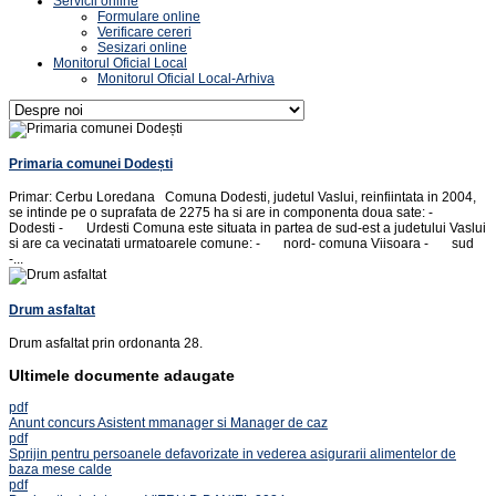
Servicii online
Formulare online
Verificare cereri
Sesizari online
Monitorul Oficial Local
Monitorul Oficial Local-Arhiva
Primaria comunei Dodești
Primar: Cerbu Loredana Comuna Dodesti, judetul Vaslui, reinfiintata in 2004,
se intinde pe o suprafata de 2275 ha si are in componenta doua sate: -
Dodesti - Urdesti Comuna este situata in partea de sud-est a judetului Vaslui
si are ca vecinatati urmatoarele comune: - nord- comuna Viisoara - sud
-...
Drum asfaltat
Drum asfaltat prin ordonanta 28.
Ultimele documente adaugate
pdf
Anunt concurs Asistent mmanager si Manager de caz
pdf
Sprijin pentru persoanele defavorizate in vederea asigurarii alimentelor de
baza mese calde
pdf