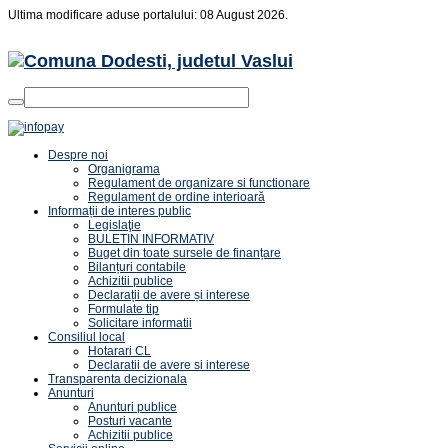
Ultima modificare aduse portalului: 08 August 2026.
Despre noi
Organigrama
Regulament de organizare si functionare
Regulament de ordine interioară
Informații de interes public
Legislaţie
BULETIN INFORMATIV
Buget din toate sursele de finanțare
Bilanțuri contabile
Achizitii publice
Declarații de avere și interese
Formulate tip
Solicitare informatii
Consiliul local
Hotarari CL
Declaratii de avere si interese
Transparenta decizionala
Anunturi
Anunturi publice
Posturi vacante
Achizitii publice