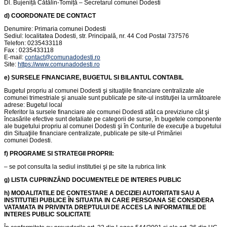
Dl. Bujeniță Cătălin-Tomiță – Secretarul comunei Dodesti
d)
COORDONATE DE CONTACT
Denumire: Primaria comunei Dodesti
Sediul: localitatea Dodesti, str. Principală, nr. 44 Cod Postal 737576
Telefon: 0235433118
Fax : 0235433118
E-mail:
contact@comunadodesti.ro
Site:
https://www.comunadodesti.ro
e)
SURSELE FINANCIARE, BUGETUL SI BILANTUL CONTABIL
Bugetul propriu al comunei Dodesti şi situaţiile financiare centralizate ale
comunei trimestriale şi anuale sunt publicate pe site-ul instituţiei la următoarele
adrese: Bugetul local
Referitor la sursele financiare ale comunei Dodesti atât ca previziune cât şi
încasările efective sunt detaliate pe categorii de surse, în bugetele componente
ale bugetului propriu al comunei Dodesti şi în Conturile de execuţie a bugetului
din Situaţiile financiare centralizate, publicate pe site-ul Primăriei
comunei Dodesti.
f)
PROGRAME SI STRATEGII PROPRII
:
– se pot consulta la sediul institutiei şi pe site la rubrica link
g)
LISTA CUPRINZÂND DOCUMENTELE DE INTERES PUBLIC
h)
MODALITATILE DE CONTESTARE A DECIZIEI AUTORITATII
SAU A
INSTITUTIEI PUBLICE ÎN SITUATIA IN CARE PERSOANA SE CONSIDERA
VATAMATA IN PRIVINTA DREPTULUI DE ACCES LA INFORMATIILE DE
INTERES PUBLIC SOLICITATE