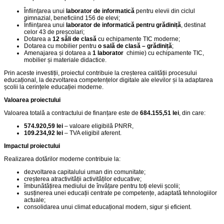
Înființarea unui
laborator de informatică
pentru elevii din ciclul
gimnazial, beneficiind 156 de elevi;
Înființarea unui
laborator de informatică pentru grădiniță
, destinat
celor 43 de preșcolari;
Dotarea a
12 săli de clasă
cu echipamente TIC moderne;
Dotarea cu mobilier pentru
o sală de clasă – grădiniță
;
Amenajarea și dotarea a
1 laborator
chimie) cu echipamente TIC,
mobilier și materiale didactice.
Prin aceste investiții, proiectul contribuie la creșterea calității procesului
educațional, la dezvoltarea competențelor digitale ale elevilor și la adaptarea
școlii la cerințele educației moderne.
Valoarea proiectului
Valoarea totală a contractului de finanțare este de
684.155,51 lei
, din care:
574.920,59 lei
– valoare eligibilă PNRR,
109.234,92 lei
– TVA eligibil aferent.
Impactul proiectului
Realizarea dotărilor moderne contribuie la:
dezvoltarea capitalului uman din comunitate;
creșterea atractivității activităților educative;
îmbunătățirea mediului de învățare pentru toți elevii școlii;
susținerea unei educații centrate pe competențe, adaptată tehnologiilor
actuale;
consolidarea unui climat educațional modern, sigur și eficient.