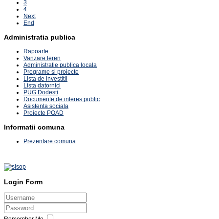
3
4
Next
End
Administratia publica
Rapoarte
Vanzare teren
Administratie publica locala
Programe si proiecte
Lista de investitii
Lista datornici
PUG Dodesti
Documente de interes public
Asistenta sociala
Proiecte POAD
Informatii comuna
Prezentare comuna
Login Form
Remember Me