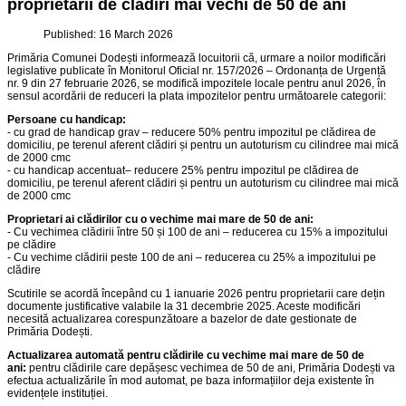
proprietarii de clădiri mai vechi de 50 de ani
Published: 16 March 2026
Primăria Comunei Dodești informează locuitorii că, urmare a noilor modificări
legislative publicate în Monitorul Oficial nr. 157/2026 – Ordonanța de Urgență
nr. 9 din 27 februarie 2026, se modifică impozitele locale pentru anul 2026, în
sensul acordării de reduceri la plata impozitelor pentru următoarele categorii:
Persoane cu handicap:
- cu grad de handicap grav – reducere 50% pentru impozitul pe clădirea de
domiciliu, pe terenul aferent clădiri și pentru un autoturism cu cilindree mai mică
de 2000 cmc
- cu handicap accentuat– reducere 25% pentru impozitul pe clădirea de
domiciliu, pe terenul aferent clădiri și pentru un autoturism cu cilindree mai mică
de 2000 cmc
Proprietari ai clădirilor cu o vechime mai mare de 50 de ani:
- Cu vechimea clădirii între 50 și 100 de ani – reducerea cu 15% a impozitului
pe clădire
- Cu vechime clădirii peste 100 de ani – reducerea cu 25% a impozitului pe
clădire
Scutirile se acordă începând cu 1 ianuarie 2026 pentru proprietarii care dețin
documente justificative valabile la 31 decembrie 2025. Aceste modificări
necesită actualizarea corespunzătoare a bazelor de date gestionate de
Primăria Dodești.
Actualizarea automată pentru clădirile cu vechime mai mare de 50 de
ani:
pentru clădirile care depășesc vechimea de 50 de ani, Primăria Dodești va
efectua actualizările în mod automat, pe baza informațiilor deja existente în
evidențele instituției.