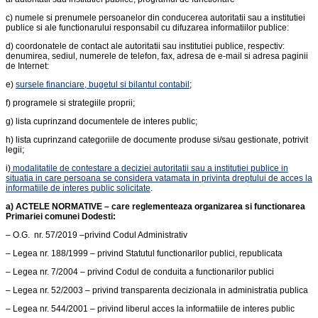
c) numele si prenumele persoanelor din conducerea autoritatii sau a institutiei
publice si ale functionarului responsabil cu difuzarea informatiilor publice:
d) coordonatele de contact ale autoritatii sau institutiei publice, respectiv:
denumirea, sediul, numerele de telefon, fax, adresa de e-mail si adresa paginii
de Internet:
e)
sursele financiare, bugetul si bilantul contabil
;
f) programele si strategiile proprii;
g) lista cuprinzand documentele de interes public;
h) lista cuprinzand categoriile de documente produse si/sau gestionate, potrivit
legii;
i)
modalitatile de contestare a deciziei autoritatii sau a institutiei publice in
situatia in care persoana se considera vatamata in privinta dreptului de acces la
informatiile de interes public solicitate
.
a) ACTELE NORMATIVE – care reglementeaza organizarea si functionarea
Primariei comunei Dodesti:
– O.G. nr. 57/2019 –privind Codul Administrativ
– Legea nr. 188/1999 – privind Statutul functionarilor publici, republicata
– Legea nr. 7/2004 – privind Codul de conduita a functionarilor publici
– Legea nr. 52/2003 – privind transparenta decizionala in administratia publica
– Legea nr. 544/2001 – privind liberul acces la informatiile de interes public