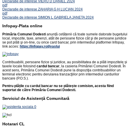
Declaratie de interese VIERU D DANIEL 2024
pdf
Declaratie de interese ZAHARIA G H LUCIAN 2024
pdf
Declaratie de interese SIMION L GABRIELA JANETA 2024
Infopay-Plata online
Primăria Comunei Dodesti
anunță cetățenii că toate sumele datorate bugetului
local, impozite, taxe, amenzi, atât de persoane fizice cât şi de persoane juridice
se pot plăti şi on-line, cu orice card bancar, prin intermediul platformei Infopay,
link acces:
https://infopay.ro/j/vaslui
Contribuabilii, persoane fizice și juridice, au posibilitatea de a plăti impozitele și
taxele locale folosind
cardul bancar
, la casieria Primăriei Comunei Dodesti. În
acest sens, Primăria Comunei Dodesti pune la dispoziţia contribuabililor un
terminal electronic pentru derularea tranzacţiilor prin intermediul cardurilor
bancare (P.O.S.).
Pentru plățile cu cardul bancar nu se plătește comision, acesta fiind
suportat de către Primăria Comunei Dodesti.
Serviciul de Asistență Comunitară
Hotarari CL