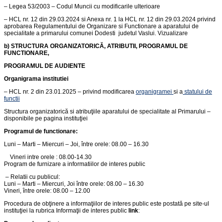
– Legea 53/2003 – Codul Muncii cu modificarile ulterioare
– HCL nr. 12 din 29.03.2024 si Anexa nr. 1 la HCL nr. 12 din 29.03.2024 privind
aprobarea Regulamentului de Organizare si Functionare a aparatului de
specialitate a primarului comunei Dodesti judetul Vaslui. Vizualizare
b)
STRUCTURA ORGANIZATORICĂ
, ATRIBUTII, PROGRAMUL DE
FUNCTIONARE,
PROGRAMUL DE AUDIENTE
Organigrama
institutiei
– HCL nr. 2 din 23.01.2025 – privind modificarea
organigramei
si a
statului de
functii
Structura organizatorică si atribuţiile aparatului de specialitate al Primarului –
disponibile pe pagina instituţiei
Programul de functionare
:
Luni – Marti – Miercuri – Joi, între orele: 08.00 – 16.30
Vineri intre orele : 08.00-14.30
Program de furnizare a informatiilor de interes public
– Relatii cu publicul:
Luni – Marti – Miercuri, Joi între orele: 08.00 – 16.30
Vineri, între orele: 08.00 – 12.00
Procedura de obţinere a informaţiilor de interes public este postată pe site-ul
instituţiei la rubrica Informaţii de interes public
link
: