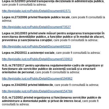
Legea nr.52/2003
privind transparența decizională în administrația publică
,
care poate fi consultată la adresa:
http://legislatie.just.ro/Public/DetaliiDocument/41571
Legea nr.273/2006
privind finanțele publice locale
, care poate fi consultată la
adresa:
http://legislatie.just.ro/Public/DetaliiDocument/73527
Legea nr.161/2003
privind unele măsuri pentru asigurarea transparenței în
exercitarea demnităților publice, a funcțiilor publice și în mediul de afaceri,
prevenirea și sancționarea corupției
, care poate fi consultată la adresa:
http://legislatie.just.ro/Public/DetaliiDocument/43323
Legea nr.292/2011 a asistenței sociale
, care poate fi consultată la adresa:
http://legislatie.just.ro/Public/DetaliiDocument/133913
H.G. nr.797/2017 pentru aprobarea regulamentelor-cadru de organizare și
funcționare ale serviciilor publice de asistență socială și a structurii
orientative de personal
, care poate fi consultată la adresa:
http://legislatie.just.ro/Public/DetaliiDocument/194962
Legea nr.334/2002
privind bibliotecile
, care poate fi consultată la adresa:
http://legislatie.just.ro/Public/DetaliiDocument/154784
O.G. nr.71/2002
privind organizarea și funcționarea serviciilor publice de
administrare a domeniului public și privat de interes local
, care poate fi
consultată la adresa: