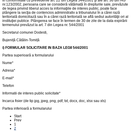
În conformitate cu prevederile art. 22 din Legea 544/2001 şi ale art. 36 din HG
nr.123/2002, persoana care se consideră vătămată în drepturile sale, prevăzute
de legea privind liberul acces la informaţiile de interes public, poate face
plângere la secţia de contencios administrativ a tribunalului în a cărei rază
teritorială domiciliază sau în a cărei rază teritorială se află sediul autorităţii ori al
instituţiei publice. Plângerea se face în termen de 30 de zile de la data expirării
termenului prevăzut la art. 7 din Legea nr. 544/2001
Secretarul comunei Dodesti,
Bujeniță Cătălin-Tomiță
i) FORMULAR SOLICITARE IN BAZA LEGII 544/2001
Partea superioară a formularului
Nume*
Adresa*
E-mail*
Telefon
Informatii de interes public solicitate*
Incarca fisier (de tip jpg, jpeg, png, pdf, txt, docx, doc, xlsx sau xls)
Partea inferioară a formularului
Start
Prev
1
2