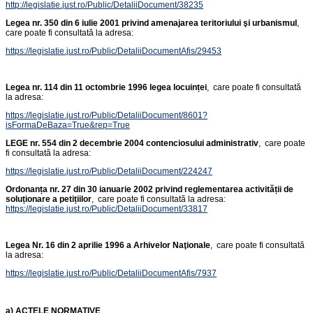
http://legislatie.just.ro/Public/DetaliiDocument/38235
Legea nr. 350 din 6 iulie 2001 privind amenajarea teritoriului şi urbanismul
,
care poate fi consultată la adresa:
https://legislatie.just.ro/Public/DetaliiDocumentAfis/29453
Legea nr. 114 din 11 octombrie 1996 legea locuinței
, care poate fi consultată
la adresa:
https://legislatie.just.ro/Public/DetaliiDocument/8601?
isFormaDeBaza=True&rep=True
LEGE nr. 554 din 2 decembrie 2004 contenciosului administrativ
, care poate
fi consultată la adresa:
https://legislatie.just.ro/Public/DetaliiDocument/224247
Ordonanța nr. 27 din 30 ianuarie 2002 privind reglementarea activității de
soluționare a petițiilor
, care poate fi consultată la adresa:
https://legislatie.just.ro/Public/DetaliiDocument/33817
Legea Nr. 16 din 2 aprilie 1996 a Arhivelor Naţionale
, care poate fi consultată
la adresa:
https://legislatie.just.ro/Public/DetaliiDocumentAfis/7937
a) ACTELE NORMATIVE