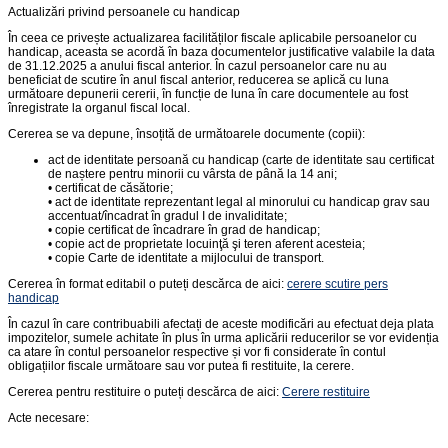
Actualizări privind persoanele cu handicap
În ceea ce privește actualizarea facilităților fiscale aplicabile persoanelor cu
handicap, aceasta se acordă în baza documentelor justificative valabile la data
de 31.12.2025 a anului fiscal anterior. În cazul persoanelor care nu au
beneficiat de scutire în anul fiscal anterior, reducerea se aplică cu luna
următoare depunerii cererii, în funcție de luna în care documentele au fost
înregistrate la organul fiscal local.
Cererea se va depune, însoțită de următoarele documente (copii):
act de identitate persoană cu handicap (carte de identitate sau certificat
de naștere pentru minorii cu vârsta de până la 14 ani;
• certificat de căsătorie;
• act de identitate reprezentant legal al minorului cu handicap grav sau
accentuat/încadrat în gradul I de invaliditate;
• copie certificat de încadrare în grad de handicap;
• copie act de proprietate locuinţă şi teren aferent acesteia;
• copie Carte de identitate a mijlocului de transport.
Cererea în format editabil o puteți descărca de aici:
cerere scutire pers
handicap
În cazul în care contribuabili afectați de aceste modificări au efectuat deja plata
impozitelor, sumele achitate în plus în urma aplicării reducerilor se vor evidenția
ca atare în contul persoanelor respective și vor fi considerate în contul
obligațiilor fiscale următoare sau vor putea fi restituite, la cerere.
Cererea pentru restituire o puteți descărca de aici:
Cerere restituire
Acte necesare: