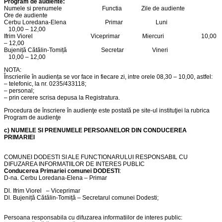
Program de audiente
:
Numele si prenumele Functia Zile de audiente
Ore de audiente
Cerbu Loredana-Elena Primar Luni
10,00 – 12,00
Ifrim Viorel Viceprimar Miercuri 10,00
– 12,00
Bujeniță Cătălin-Tomiță Secretar Vineri
10,00 – 12,00
NOTA:
Înscrierile în audiența se vor face in fiecare zi, intre orele 08,30 – 10,00, astfel:
– telefonic, la nr. 0235/433118;
– personal;
– prin cerere scrisa depusa la Registratura.
Procedura de înscriere în audienţe este postată pe site-ul instituţiei la rubrica
Program de audienţe
c)
NUMELE SI PRENUMELE PERSOANELOR DIN CONDUCEREA
PRIMARIEI
COMUNEI DODESTI SI ALE FUNCTIONARULUI RESPONSABIL CU
DIFUZAREA INFORMATIILOR DE INTERES PUBLIC
Conducerea Primariei comunei DODESTI
:
D-na. Cerbu Loredana-Elena – Primar
Dl. Ifrim Viorel – Viceprimar
Dl. Bujeniță Cătălin-Tomiță – Secretarul comunei Dodesti;
Persoana responsabila cu difuzarea informatiilor de interes public: