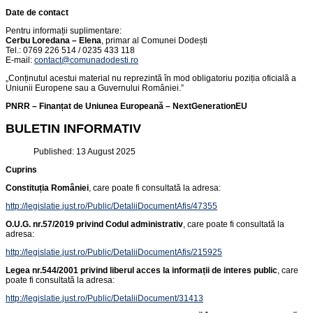
Date de contact
Pentru informații suplimentare:
Cerbu Loredana – Elena
, primar al Comunei Dodești
Tel.: 0769 226 514 / 0235 433 118
E-mail:
contact@comunadodesti.ro
„Conținutul acestui material nu reprezintă în mod obligatoriu poziția oficială a
Uniunii Europene sau a Guvernului României.”
PNRR – Finanțat de Uniunea Europeană – NextGenerationEU
BULETIN INFORMATIV
Published: 13 August 2025
Cuprins
Constituția României
, care poate fi consultată la adresa:
http://legislatie.just.ro/Public/DetaliiDocumentAfis/47355
O.U.G. nr.57/2019
privind Codul administrativ
, care poate fi consultată la
adresa:
http://legislatie.just.ro/Public/DetaliiDocumentAfis/215925
Legea nr.544/2001
privind liberul acces la informații de interes public
, care
poate fi consultată la adresa:
http://legislatie.just.ro/Public/DetaliiDocument/31413