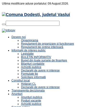
Ultima modificare aduse portalului: 09 August 2026.
Despre noi
Organigrama
Regulament de organizare si functionare
Regulament de ordine interioară
Informații de interes public
Legislaţie
BULETIN INFORMATIV
Buget din toate sursele de finanțare
Bilanțuri contabile
Achizitii publice
Declarații de avere și interese
Formulate tip
Solicitare informatii
Consiliul local
Hotarari CL
Declaratii de avere si interese
Transparenta decizionala
Anunturi
Anunturi publice
Posturi vacante
Achizitii publice