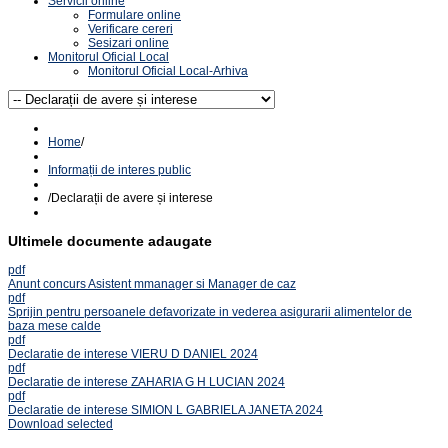
Servicii online
Formulare online
Verificare cereri
Sesizari online
Monitorul Oficial Local
Monitorul Oficial Local-Arhiva
Home
/
Informații de interes public
/
Declarații de avere și interese
Ultimele documente adaugate
pdf
Anunt concurs Asistent mmanager si Manager de caz
pdf
Sprijin pentru persoanele defavorizate in vederea asigurarii alimentelor de
baza mese calde
pdf
Declaratie de interese VIERU D DANIEL 2024
pdf
Declaratie de interese ZAHARIA G H LUCIAN 2024
pdf
Declaratie de interese SIMION L GABRIELA JANETA 2024
Download selected