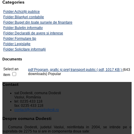
Categories
Folder
Achiziții publice
Folder
Bilanțuri contabile
Folder
Buget din toate sursele de finantare
Folder
Buletin informativ
Folder
Declaratii de avere si interese
Folder
Formulare tip
Folder
Legislație
Folder
Solicitare informații
Documents
Select an
pdf
Program, grafic și preț transport public
( pdf, 1017 KB )
(643
downloads)
Popular
item
Contact
sat Dodesti, comuna Dodesti
Vaslui, România
tel: 0235 433 118
fax: 0235 433 118
contact@comunadodesti.ro
Despre comuna Dodesti
Comuna Dodesti, judetul Vaslui, reinfiintata in 2004, se intinde pe o
suprafata de 2275 ha si are in componenta doua sate: