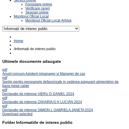
Servicii online
Formulare online
Verificare cereri
Sesizari online
Monitorul Oficial Local
Monitorul Oficial Local-Arhiva
Home
/
Informații de interes public
Ultimele documente adaugate
pdf
Anunt concurs Asistent mmanager si Manager de caz
pdf
Sprijin pentru persoanele defavorizate in vederea asigurarii alimentelor de
baza mese calde
pdf
Declaratie de interese VIERU D DANIEL 2024
pdf
Declaratie de interese ZAHARIA G H LUCIAN 2024
pdf
Declaratie de interese SIMION L GABRIELA JANETA 2024
Download selected
Folder
Informatiile de interes public