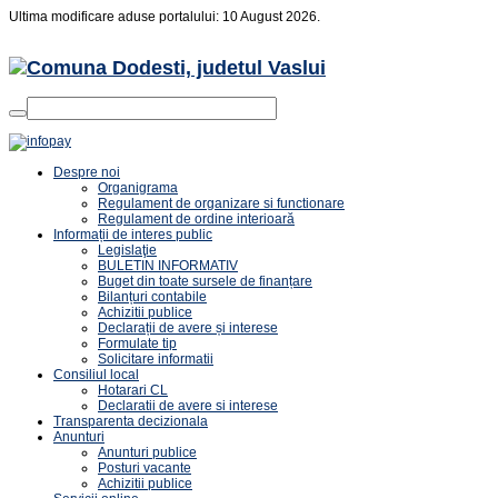
Ultima modificare aduse portalului: 10 August 2026.
Despre noi
Organigrama
Regulament de organizare si functionare
Regulament de ordine interioară
Informații de interes public
Legislaţie
BULETIN INFORMATIV
Buget din toate sursele de finanțare
Bilanțuri contabile
Achizitii publice
Declarații de avere și interese
Formulate tip
Solicitare informatii
Consiliul local
Hotarari CL
Declaratii de avere si interese
Transparenta decizionala
Anunturi
Anunturi publice
Posturi vacante
Achizitii publice