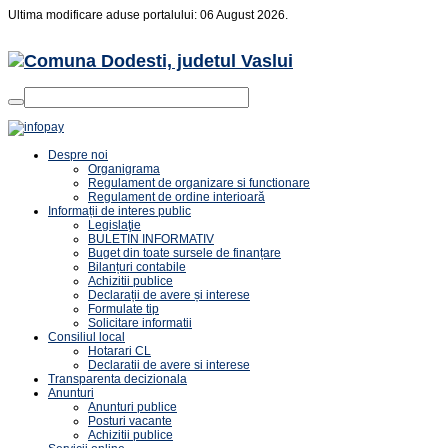
Ultima modificare aduse portalului: 06 August 2026.
Despre noi
Organigrama
Regulament de organizare si functionare
Regulament de ordine interioară
Informații de interes public
Legislaţie
BULETIN INFORMATIV
Buget din toate sursele de finanțare
Bilanțuri contabile
Achizitii publice
Declarații de avere și interese
Formulate tip
Solicitare informatii
Consiliul local
Hotarari CL
Declaratii de avere si interese
Transparenta decizionala
Anunturi
Anunturi publice
Posturi vacante
Achizitii publice