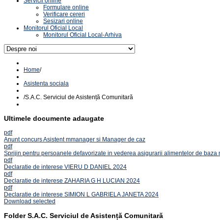
Servicii online
Formulare online
Verificare cereri
Sesizari online
Monitorul Oficial Local
Monitorul Oficial Local-Arhiva
Home
/
Asistenta sociala
/
S.A.C. Serviciul de Asistență Comunitară
Ultimele documente adaugate
pdf
Anunt concurs Asistent mmanager si Manager de caz
pdf
Sprijin pentru persoanele defavorizate in vederea asigurarii alimentelor de baza
pdf
Declaratie de interese VIERU D DANIEL 2024
pdf
Declaratie de interese ZAHARIA G H LUCIAN 2024
pdf
Declaratie de interese SIMION L GABRIELA JANETA 2024
Download selected
Folder
S.A.C. Serviciul de Asistență Comunitară