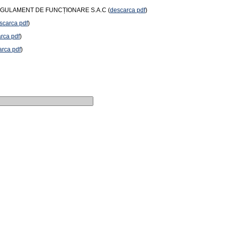
EGULAMENT DE FUNCȚIONARE S.A.C (
descarca pdf
)
scarca pdf
)
rca pdf
)
arca pdf
)