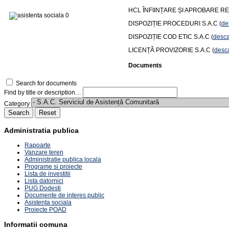
HCL ÎNFIINȚARE ȘI APROBARE R
DISPOZIȚIE PROCEDURI S.A.C (
de
DISPOZIȚIE COD ETIC S.A.C (
desca
LICENȚĂ PROVIZORIE S.A.C (
desc
Documents
Search for documents
Find by title or description…
Category
Search
Reset
Administratia publica
Rapoarte
Vanzare teren
Administratie publica locala
Programe si proiecte
Lista de investitii
Lista datornici
PUG Dodesti
Documente de interes public
Asistenta sociala
Proiecte POAD
Informatii comuna